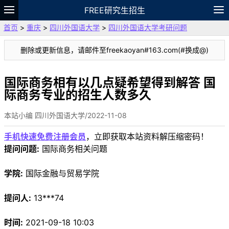
FREE研究生招生
首页
>
重庆
>
四川外国语大学
>
四川外国语大学考研问题
题库
故事
专题
APP
笔记
论坛
删除或更新信息，请邮件至freekaoyan#163.com(#换成@)
VIP
资料
国际商务相有以几点疑希望得到解答 国
际商务专业的招生人数多久
本站小编 四川外国语大学/2022-11-08
手机快速免费注册会员
，立即获取本站资料解压缩密码！
提问问题:
国际商务相关问题
学院:
国际金融与贸易学院
提问人:
13***74
时间:
2021-09-18 10:03