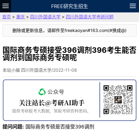
FREE研究生招生
首页
>
重庆
>
四川外国语大学
>
四川外国语大学考研问题
题库
故事
专题
APP
笔记
论坛
删除或更新信息，请邮件至freekaoyan#163.com(#换成@)
VIP
资料
国际商务专硕接受396调剂396考生能否
调剂到国际商务专硕呢
本站小编 四川外国语大学/2022-11-08
提问问题:
国际商务专硕是否接受396调剂