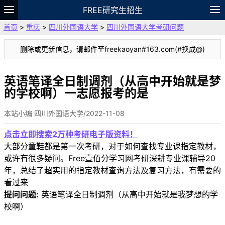
FREE研究生招生
首页
>
重庆
>
四川外国语大学
>
四川外国语大学考研问题
题库
故事
专题
APP
笔记
论坛
删除或更新信息，请邮件至freekaoyan#163.com(#换成@)
VIP
资料
英语笔译全日制调剂（从高中开始就是梦
的学校啊）一志愿报考的是
本站小编 四川外国语大学/2022-11-08
点击立即搜索2万种考研电子版资料！
大部分童鞋都是第一次考研，对于如何查找专业课指定教材，
或许有很多疑问。Free壹佰分学习网考研深耕专业课辅导20
年，总结了超实用的指定教材查询方法及复习方法，有需要的
看过来
提问问题:
英语笔译全日制调剂（从高中开始就是我梦想的学
校啊）