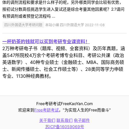
体的调剂流程和要求是什么样子的呢，另外哪类同学会比较有优势，
按初试分数高低挑选学生进入复试还是综合考量其他因素呢？2.?请问
有预调剂或者预登记流程吗 ...
四川外国语大学考研问题
本站小编 四川外国语大学 2022-11-08
一杯奶茶的钱就可以买到考研专业课资料！
2万种考研电子书（题库、视频、全套资料）及历年真题，涵
盖547所院校4万余个考研考博专业科目、考研公共课（政治
英语数学）、40种专业硕士（金融硕士、MBA、国际商务硕
士、新闻传播硕士、社会工作硕士等）、28类同等学力申硕
专业、1130种经典教材。
Free考研考试FreeKaoYan.Com
欢迎来到
Free考研考试
，"为实现人生的Free而奋斗"
关于我们
联系我们
电子邮件
苏ICP备16059069号