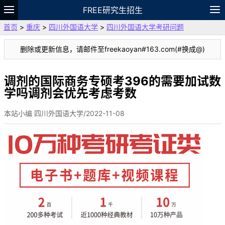
FREE研究生招生
首页
>
重庆
>
四川外国语大学
>
四川外国语大学考研问题
题库
故事
专题
APP
笔记
论坛
删除或更新信息，请邮件至freekaoyan#163.com(#换成@)
VIP
资料
调剂的国际商务专硕考396的需要加试数
学吗调剂会优先考虑考数
本站小编 四川外国语大学/2022-11-08