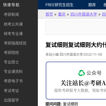
快速导航
FREE研究生招生
题库
首页
>
重庆
>
四川外国语大学
>
四
考研新闻
统考公共课
统考专业课
考研指南经验
复试细则复试细则大约
考研院校
本站小编 四川外国语大学/2022-11-08
专业硕士
专业课资料
考研电子书
考试考证
出国留学
提问问题:
复试细则