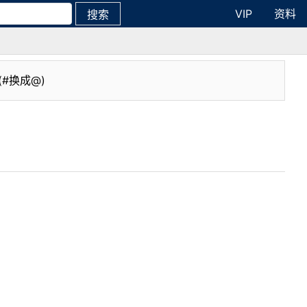
VIP
资料
搜索
(#换成@)