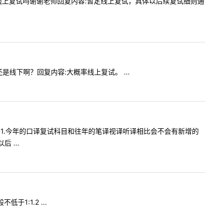
问今年是线上复试吗谢谢老师回复内容:暂定线上复试，具体以后续复试细则通
上还是线下啊？回复内容:大概率线上复试。 ...
请问一下：1.今年的口译复试科目和往年的笔译视译听译相比会不会有新增的
 ...
于1:1.2 ...