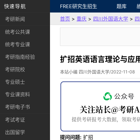
快速导航
FREE研究生招生
题库
首页
>
重庆
>
四川外国语大学
>
四
考研新闻
统考公共课
统考专业课
考研指南经验
扩招英语语言理论与应
考研院校
本站小编 四川外国语大学/2022-11-08
专业硕士
专业课资料
考研电子书
考试考证
出国留学
提问问题:
扩招