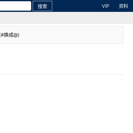
VIP
资料
搜索
(#换成@)