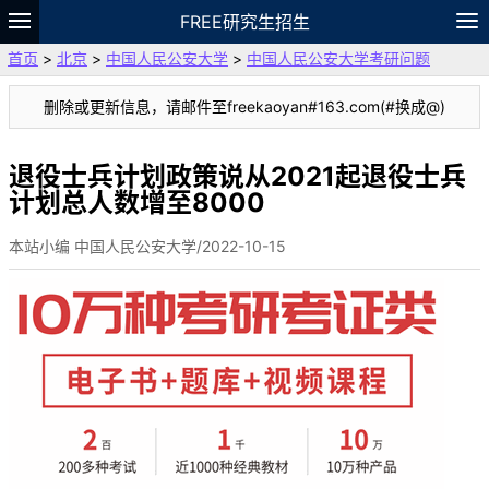
FREE研究生招生
首页
>
北京
>
中国人民公安大学
>
中国人民公安大学考研问题
题库
故事
专题
APP
笔记
论坛
删除或更新信息，请邮件至freekaoyan#163.com(#换成@)
VIP
资料
退役士兵计划政策说从2021起退役士兵
计划总人数增至8000
本站小编 中国人民公安大学/2022-10-15