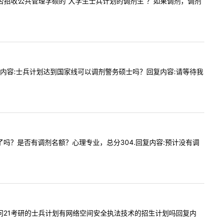
校今年是否招收公共管理学硕的“大学生士兵计划的调剂生”？如果调剂，调剂
27提问内容:士兵计划达到国家线可以调剂警务硕士吗？回复内容:请等待我
划招满了吗？是否有调剂名额？心理专业，总分304.回复内容:预计没有调
您好，请问21考研的士兵计划有网络空间安全执法技术的招生计划吗回复内