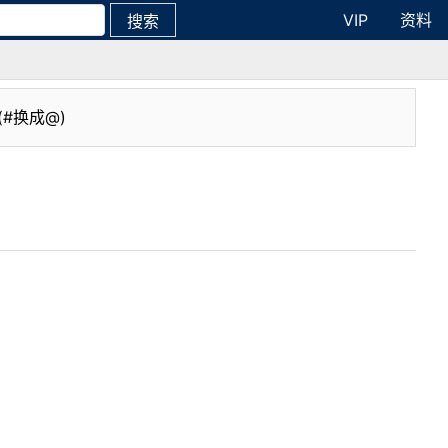
VIP
资料
搜索
(#换成@)