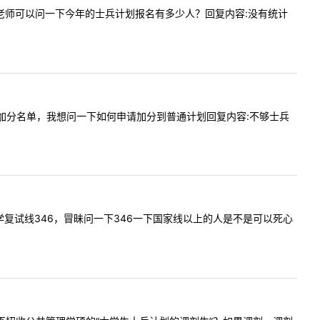
问内容:老师可以问一下今年的士兵计划报名有多少人？回复内容:没有统计
布了士兵加分名单，我想问一下如何申请加分到普通计划回复内容:不够士兵
兵公安学复试线346，冒昧问一下346一下国家线以上的人是不是可以死心