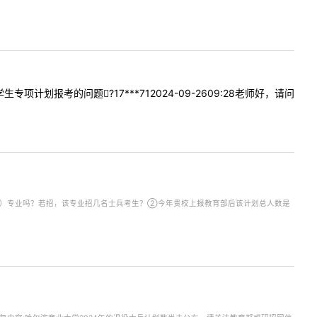
专项计划报考的问题?17***712024-09-2609:28老师好，请问
02法律（法学）专业吗？若招，该专业招几名士兵考生？②今年贵校上报教育部后该计划总人数是