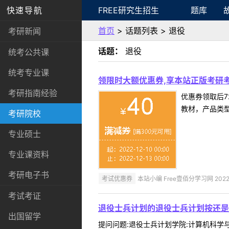
快速导航
FREE研究生招生
题库
首页
> 话题列表 > 退役
考研新闻
话题：
退役
统考公共课
统考专业课
领限时大额优惠券,享本站正版考研考
考研指南经验
优惠券领取后7
教材，产品类
考研院校
专业硕士
专业课资料
考研电子书
考试优惠券
本站小编 Free壹佰分学习网 2022-
考试考证
退役士兵计划的退役士兵计划按还是
出国留学
提问问题:退役士兵计划学院:计算机科学与工