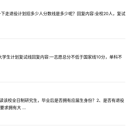
师我想问一下走退役计划招多少人分数线是多少呢？回复内容:全校20人，复试
专硕退役大学生计划复试线回复内容:一志愿总分不低于国家线10分，单科不
辞职，再就读该校全日制研究生，毕业后是否拥有应届生身份？2、是否有退役
拥有大 ...