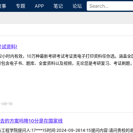
故事
专题
APP
笔记
论坛
试资料!
2小时内有效，10万种最新考研考试考证类电子打印资料任你选。涵盖全国
型包含电子书、题库、全套资料以及视频，无论您是考研复习、考证刷题，还
09-19
去的方案吗降10分是在国家线
程学院提问人:17***15时间:2024-09-2614:15提问内容:请