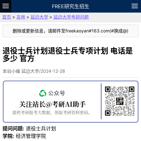
FREE研究生招生
首页
>
吉林
>
延边大学
>
延边大学考研问题
题库
故事
专题
APP
笔记
论坛
删除或更新信息，请邮件至freekaoyan#163.com(#换成@)
VIP
资料
退役士兵计划退役士兵专项计划 电话是
多少 官方
本站小编 延边大学/2024-12-28
提问问题:
退役士兵计划
学院:
经济管理学院