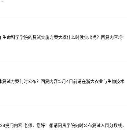
.
请问下今年生命科学学院的复试实施方案大概什么时候会出呢？回复内容:你
消吗？具体复试方案何时公布？回复内容:5月4日前请在浙大农业与生物技术
610:28提问内容:老师，您好！想请问贵学院何时公布复试入围分数线，