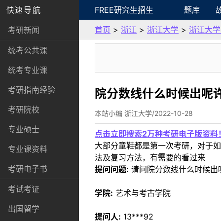
快速导航
FREE研究生招生
题库
首页
>
浙江
>
浙江大学
>
浙江大学
考研新闻
统考公共课
统考专业课
考研指南经验
院分数线什么时候出呢
考研院校
本站小编 浙江大学/2022-10-28
专业硕士
点击立即搜索2万种考研电子版资料
大部分童鞋都是第一次考研，对于如
专业课资料
法及复习方法，有需要的看过来
考研电子书
提问问题:
请问院分数线什么时候出
考试考证
学院:
艺术与考古学院
出国留学
提问人:
13***92