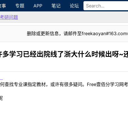
故事
专题
APP
笔记
论坛
考研问题
删除或更新信息，请邮件至freekaoyan#163.com
许多学习已经出院线了浙大什么时候出呀~
！
何查找专业课指定教材，或许有很多疑问。Free壹佰分学习网
呢