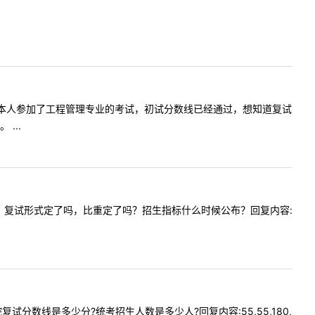
:老师好，本人参加了工程管理专业的考试，初试分数线已经通过，想知道复试
...
出复试方案？复试形式定了吗，比重定了吗？招生指标什么时候公布？回复内容:
学院复试分数线是多少分?统考招生人数是多少人?回复内容:55,55,180,