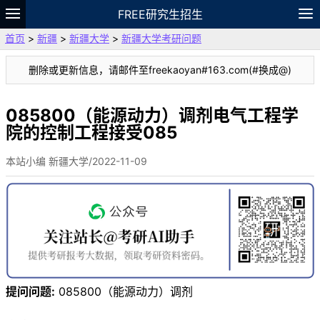
FREE研究生招生
首页
>
新疆
>
新疆大学
>
新疆大学考研问题
题库
故事
专题
APP
笔记
论坛
删除或更新信息，请邮件至freekaoyan#163.com(#换成@)
VIP
资料
085800（能源动力）调剂电气工程学
院的控制工程接受085
本站小编 新疆大学/2022-11-09
提问问题:
085800（能源动力）调剂