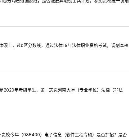
！请问单科和总分均已过国家线，是否能放弃退役士兵计划，参加贵校统一调剂
020年法律硕士，过b区分数线，通过法律19年法律职业资格考试，调剂本校
?????我是2020年考研学生，第一志愿河南大学（专业学位）法律（非法
想问一下贵校今年（085400）电子信息（软件工程专硕）是否扩招？是否