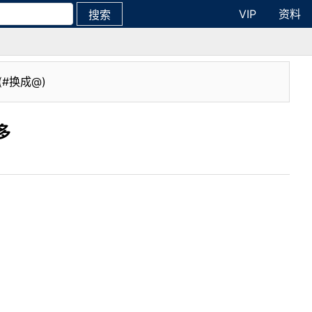
VIP
资料
搜索
(#换成@)
多