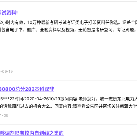
试资料!
2小时内有效，10万种最新考研考试考证类电子打印资料任你选。涵盖全国
型包含电子书、题库、全套资料以及视频，无论您是考研复习、考证刷题，还
09-19
0800总分282本科双非
***22时间:2020-04-2610:29提问内容:老师您好，我一志愿东
话我调剂过去的机会大么。回复内容:请查看公告区并密切关注新疆大学网站
1-09
能够调剂吗有校内自划线之类的