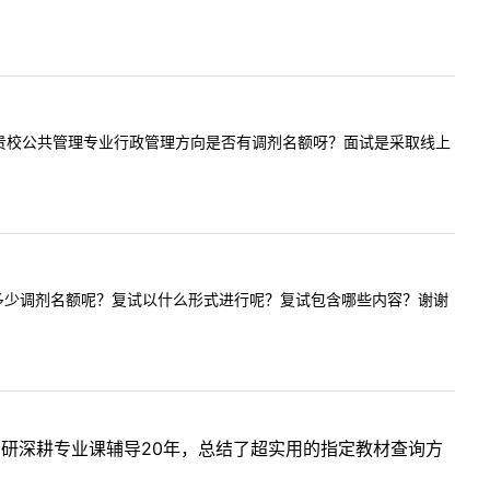
师您好今年贵校公共管理专业行政管理方向是否有调剂名额呀？面试是采取线上
化学专业有多少调剂名额呢？复试以什么形式进行呢？复试包含哪些内容？谢谢
考研深耕专业课辅导20年，总结了超实用的指定教材查询方