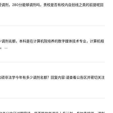
硕是否接受调剂，280分能够调剂吗，贵校是否有校内自划线之类的前提呢回
子信息有多少调剂名额，本科是在计算机院培养的数字媒体技术专业，计算机相
...
请问贵校法硕非法学今年有多少调剂名额？回复内容:请查看公告区并密切关注