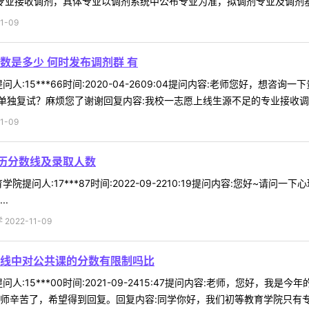
专业接收调剂，具体专业以调剂系统中公布专业为准，拟调剂专业及调剂基本条
1-09
数是多少 何时发布调剂群 有
人:15***66时间:2020-04-2609:04提问内容:老师您好，
独复试？麻烦您了谢谢回复内容:我校一志愿上线生源不足的专业接收调剂，
1-09
历分数线及录取人数
院提问人:17***87时间:2022-09-2210:19提问内容:您好~
.
022-11-09
线中对公共课的分数有限制吗比
人:15***00时间:2021-09-2415:47提问内容:老师，您好
师辛苦了，希望得到回复。回复内容:同学你好，我们初等教育学院只有专业硕