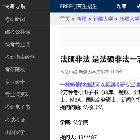
快速导航
FREE研究生招生
题库
首页
>
新疆
>
新疆大学
>
新疆大学
考研新闻
统考公共课
统考专业课
考研指南经验
法硕非法 是法硕非法一
考研院校
本站小编 新疆大学/2022-11-09
专业硕士
一杯奶茶的钱就可以买到考研专业课
2万种考研电子书（题库、视频、全
专业课资料
士、MBA、国际商务硕士、新闻传播
考研电子书
提问问题:
法硕非法
考试考证
学院:
法学院
出国留学
提问人:
13***87