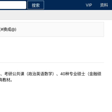
VIP
资料
搜索
(#换成@)
目、考研公共课（政治英语数学）、40种专业硕士（金融硕
典教材。