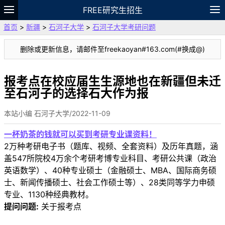
FREE研究生招生
首页
>
新疆
>
石河子大学
>
石河子大学考研问题
题库
故事
专题
APP
笔记
论坛
删除或更新信息，请邮件至freekaoyan#163.com(#换成@)
VIP
资料
报考点在校应届生生源地也在新疆但未迁
至石河子的选择石大作为报
本站小编 石河子大学/2022-11-09
一杯奶茶的钱就可以买到考研专业课资料！
2万种考研电子书（题库、视频、全套资料）及历年真题，涵
盖547所院校4万余个考研考博专业科目、考研公共课（政治
英语数学）、40种专业硕士（金融硕士、MBA、国际商务硕
士、新闻传播硕士、社会工作硕士等）、28类同等学力申硕
专业、1130种经典教材。
提问问题:
关于报考点