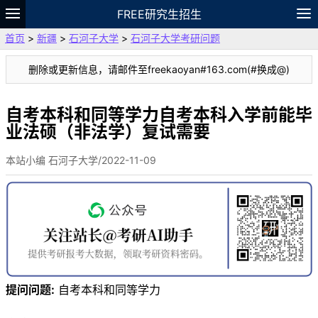
FREE研究生招生
首页
>
新疆
>
石河子大学
>
石河子大学考研问题
题库
故事
专题
APP
笔记
论坛
删除或更新信息，请邮件至freekaoyan#163.com(#换成@)
VIP
资料
自考本科和同等学力自考本科入学前能毕
业法硕（非法学）复试需要
本站小编 石河子大学/2022-11-09
提问问题:
自考本科和同等学力