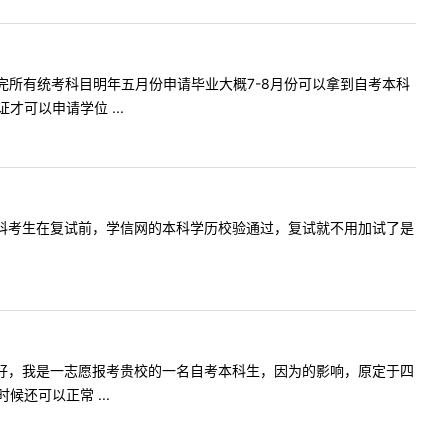
可以考完所有统考科目明年五月份申请毕业大概7-8月份可以拿到自考本科
可以申请学位 ...
只要自考本科考生在复试前，学信网的本科学历校验通过，复试就不用加试了是
问内容:您好，我是一志愿报考贵校的一名自考本科生，因为的影响，原定于四
还可以正常 ...