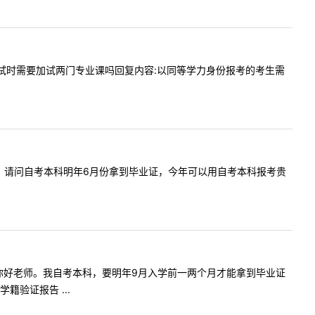
自考本科复试时需要加试两门专业课吗回复内容:以同等学力身份报考的考生需
:老师您好，请问自考本科明年6月份拿到毕业证，今年可以用自考本科报考贵
提问内容:你好老师。我自考本科，要明年9月入学前一两个月才能拿到毕业证
验证报告 ...