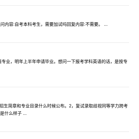
8提问内容:自考本科考生，需要加试吗回复内容:不需要。 ...
自考本科英语专业，明年上半年申请毕业。想问一下报考学科英语的话，是按专
问贵校今年招生简章和专业目录什么时候公布。2，复试录取歧视同等学力跨考
么样子 ...