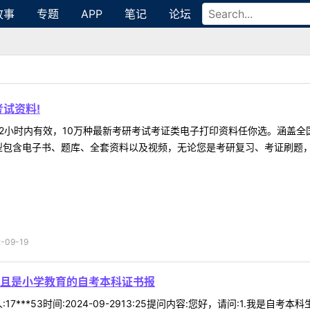
故事
专题
APP
笔记
论坛
试资料!
2小时内有效，10万种最新考研考试考证类电子打印资料任你选。涵盖全国
型包含电子书、题库、全套资料以及视频，无论您是考研复习、考证刷题，还
09-19
且是小学教育的自考本科证书报
17***53时间:2024-09-2913:25提问内容:您好，请问:1.