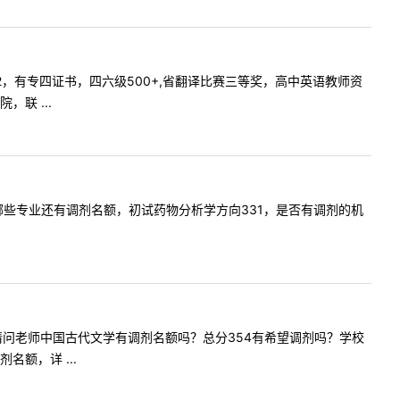
总分342，有专四证书，四六级500+,省翻译比赛三等奖，高中英语教师资
联 ...
一下药学哪些专业还有调剂名额，初试药物分析学方向331，是否有调剂的机
师您好！请问老师中国古代文学有调剂名额吗？总分354有希望调剂吗？学校
额，详 ...