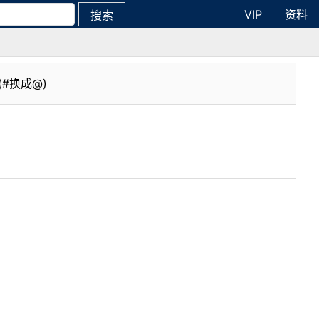
VIP
资料
搜索
(#换成@)