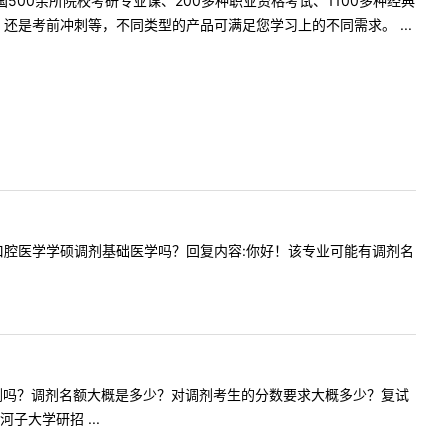
500余所院校考研专业课、200多种职业资格考试、1100多种经典
是考前冲刺等，不同类型的产品可满足您学习上的不同需求。 ...
收一志愿口腔医学学硕调剂基础医学吗？回复内容:你好！该专业可能有调剂名
信息专业调剂吗？调剂名额大概是多少？对调剂考生的分数要求大概多少？复试
大学研招 ...