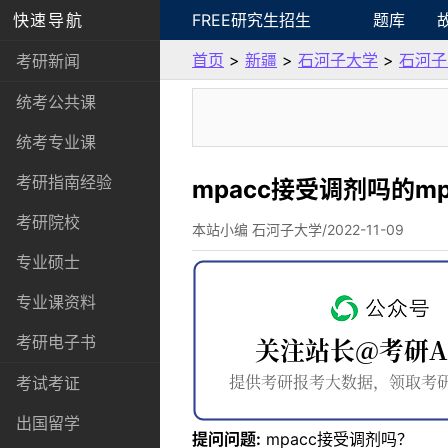
快速导航
FREE研究生招生
题库
首页
>
新疆
>
石河子大学
>
石河子
考研新闻
统考公共课
统考专业课
考研指南经验
mpacc接受调剂吗的m
考研院校
本站小编 石河子大学/2022-11-09
专业硕士
专业课资料
考研电子书
考试考证
出国留学
提问问题:
mpacc接受调剂吗？