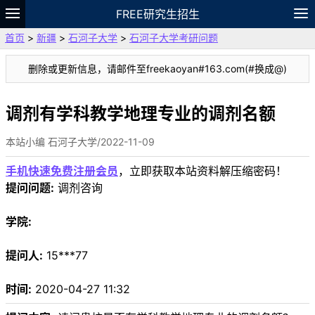
FREE研究生招生
首页
>
新疆
>
石河子大学
>
石河子大学考研问题
题库
故事
专题
APP
笔记
论坛
删除或更新信息，请邮件至freekaoyan#163.com(#换成@)
VIP
资料
调剂有学科教学地理专业的调剂名额
本站小编 石河子大学/2022-11-09
手机快速免费注册会员
，立即获取本站资料解压缩密码！
提问问题:
调剂咨询
学院:
提问人:
15***77
时间:
2020-04-27 11:32