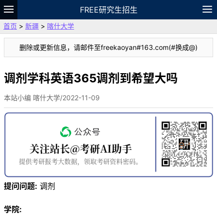
FREE研究生招生
首页
>
新疆
>
喀什大学
题库
故事
专题
APP
笔记
论坛
删除或更新信息，请邮件至freekaoyan#163.com(#换成@)
VIP
资料
调剂学科英语365调剂到希望大吗
本站小编 喀什大学/2022-11-09
提问问题:
调剂
学院: