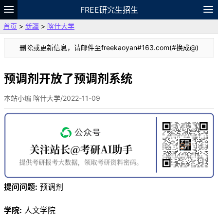
FREE研究生招生
首页
>
新疆
>
喀什大学
题库
故事
专题
APP
笔记
论坛
删除或更新信息，请邮件至freekaoyan#163.com(#换成@)
VIP
资料
预调剂开放了预调剂系统
本站小编 喀什大学/2022-11-09
提问问题:
预调剂
学院:
人文学院