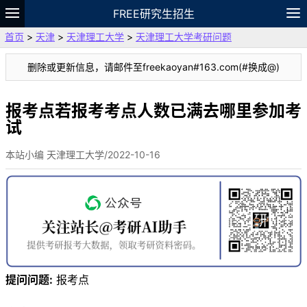
FREE研究生招生
首页
>
天津
>
天津理工大学
>
天津理工大学考研问题
题库
故事
专题
APP
笔记
论坛
删除或更新信息，请邮件至freekaoyan#163.com(#换成@)
VIP
资料
报考点若报考考点人数已满去哪里参加考
试
本站小编 天津理工大学/2022-10-16
提问问题:
报考点