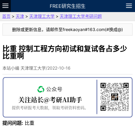
FREE研究生招生
首页
>
天津
>
天津理工大学
>
天津理工大学考研问题
题库
故事
专题
APP
笔记
论坛
删除或更新信息，请邮件至freekaoyan#163.com(#换成@)
VIP
资料
比重 控制工程方向初试和复试各占多少
比重啊
本站小编 天津理工大学/2022-10-16
提问问题:
比重