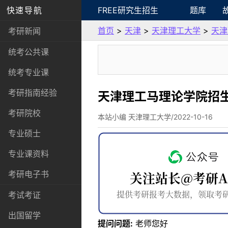
快速导航
FREE研究生招生
题库
首页
>
天津
>
天津理工大学
>
天津
考研新闻
统考公共课
统考专业课
考研指南经验
天津理工马理论学院招
考研院校
本站小编 天津理工大学/2022-10-16
专业硕士
专业课资料
考研电子书
考试考证
出国留学
提问问题:
老师您好