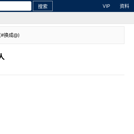
VIP
资料
搜索
(#换成@)
人