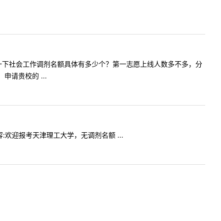
，我想问您一下社会工作调剂名额具体有多少个？第一志愿上线人数多不多，分
请贵校的 ...
内容:欢迎报考天津理工大学，无调剂名额 ...