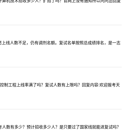
您好，今年计算机技术招收多少人？扩招了吗？官网上没有通知所以问问您回复
义学院一志愿上线人数不足，仍有调剂名额。复试名单按照总成绩排名，是一志
问扩招以后控制工程上线率满了吗？复试人数有上限吗？回复内容:欢迎报考天
专业今年报考人数有多少？预计招收多少人？是只要过了国家线就能进复试吗？