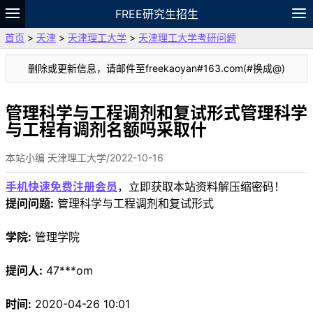
FREE研究生招生
首页
>
天津
>
天津理工大学
>
天津理工大学考研问题
题库
故事
专题
APP
笔记
论坛
删除或更新信息，请邮件至freekaoyan#163.com(#换成@)
VIP
资料
管理科学与工程调剂和复试形式管理科学
与工程有调剂名额吗采取什
本站小编 天津理工大学/2022-10-16
手机快速免费注册会员
，立即获取本站资料解压缩密码！
提问问题:
管理科学与工程调剂和复试形式
学院:
管理学院
提问人:
47***om
时间:
2020-04-26 10:01