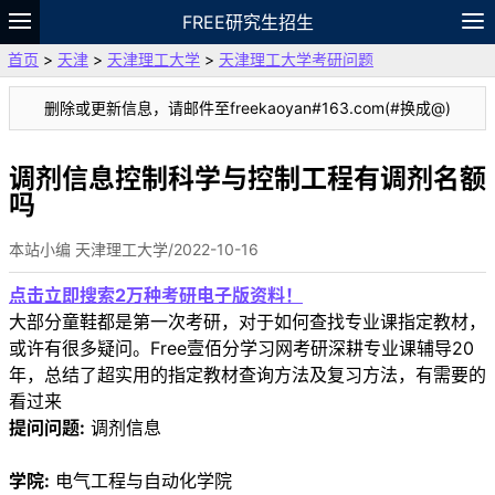
FREE研究生招生
首页
>
天津
>
天津理工大学
>
天津理工大学考研问题
题库
故事
专题
APP
笔记
论坛
删除或更新信息，请邮件至freekaoyan#163.com(#换成@)
VIP
资料
调剂信息控制科学与控制工程有调剂名额
吗
本站小编 天津理工大学/2022-10-16
点击立即搜索2万种考研电子版资料！
大部分童鞋都是第一次考研，对于如何查找专业课指定教材，
或许有很多疑问。Free壹佰分学习网考研深耕专业课辅导20
年，总结了超实用的指定教材查询方法及复习方法，有需要的
看过来
提问问题:
调剂信息
学院:
电气工程与自动化学院