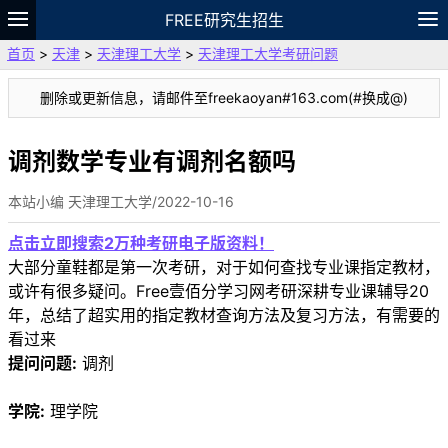
FREE研究生招生
首页
>
天津
>
天津理工大学
>
天津理工大学考研问题
题库
故事
专题
APP
笔记
论坛
删除或更新信息，请邮件至freekaoyan#163.com(#换成@)
VIP
资料
调剂数学专业有调剂名额吗
本站小编 天津理工大学/2022-10-16
点击立即搜索2万种考研电子版资料！
大部分童鞋都是第一次考研，对于如何查找专业课指定教材，
或许有很多疑问。Free壹佰分学习网考研深耕专业课辅导20
年，总结了超实用的指定教材查询方法及复习方法，有需要的
看过来
提问问题:
调剂
学院:
理学院