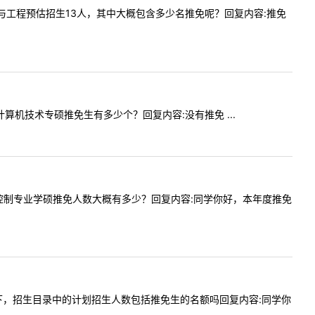
2管理科学与工程预估招生13人，其中大概包含多少名推免呢？回复内容:推免
研的计算机技术专硕推免生有多少个？回复内容:没有推免 ...
好，请问控制专业学硕推免人数大概有多少？回复内容:同学你好，本年度推免
想咨询一下，招生目录中的计划招生人数包括推免生的名额吗回复内容:同学你