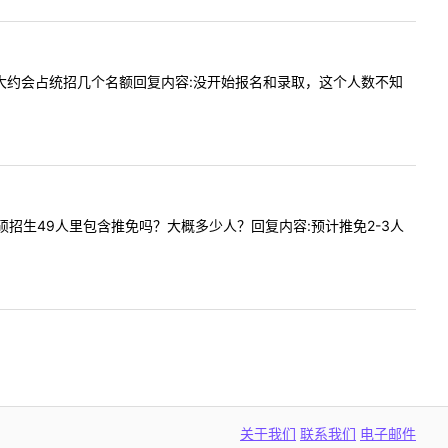
推免人数大约会占统招几个名额回复内容:没开始报名和录取，这个人数不知
工程学硕招生49人里包含推免吗？大概多少人？回复内容:预计推免2-3人
关于我们
联系我们
电子邮件