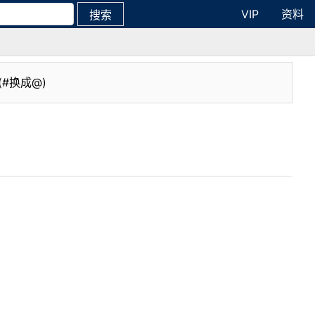
VIP
资料
搜索
(#换成@)