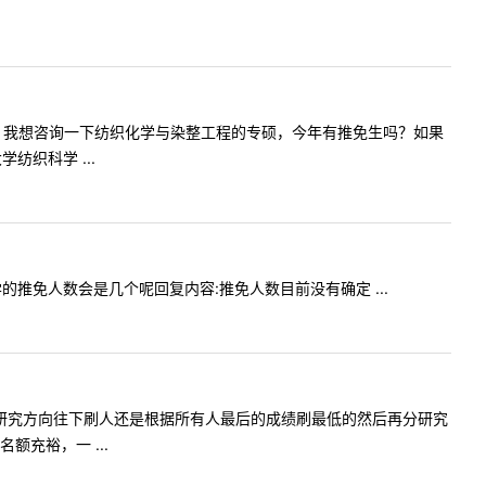
:老师您好，我想咨询一下纺织化学与染整工程的专硕，今年有推免生吗？如果
织科学 ...
言文学的推免人数会是几个呢回复内容:推免人数目前没有确定 ...
录取是按照研究方向往下刷人还是根据所有人最后的成绩刷最低的然后再分研究
充裕，一 ...