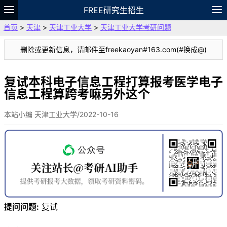
FREE研究生招生
首页
>
天津
>
天津工业大学
>
天津工业大学考研问题
题库
故事
专题
APP
笔记
论坛
删除或更新信息，请邮件至freekaoyan#163.com(#换成@)
VIP
资料
复试本科电子信息工程打算报考医学电子
信息工程算跨考嘛另外这个
本站小编 天津工业大学/2022-10-16
提问问题:
复试