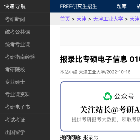
快速导航
FREE研究生招生
题库
首页
>
天津
>
天津工业大学
>
天津
考研新闻
统考公共课
统考专业课
考研指南经验
报录比专硕电子信息 0
考研院校
本站小编 天津工业大学/2022-10-16
专业硕士
专业课资料
考研电子书
考试考证
出国留学
提问问题:
报录比