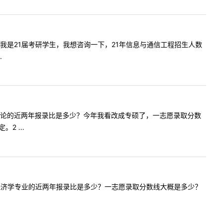
好老师，我是21届考研学生，我想咨询一下，21年信息与通信工程招生人数
.
问贵校环境概论的近两年报录比是多少？今年我看改成专硕了，一志愿录取分数
 ...
问贵校应用经济学专业的近两年报录比是多少？一志愿录取分数线大概是多少？