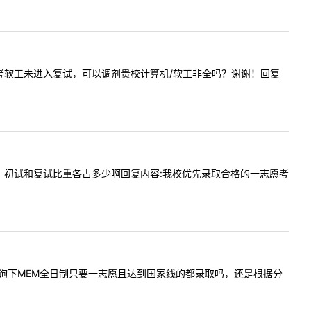
一志愿报考软工未进入复试，可以调剂贵校计算机/软工非全吗？谢谢！回复
一志愿吗，初试和复试比重各占多少啊回复内容:我校优先录取合格的一志愿考
您好，想咨询下MEM全日制只要一志愿且达到国家线的都录取吗，还是根据分