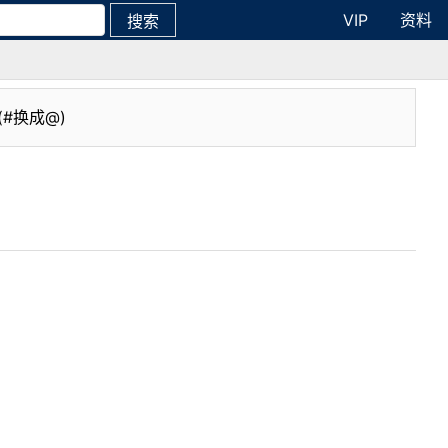
VIP
资料
搜索
(#换成@)