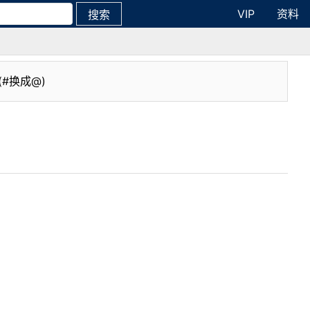
VIP
资料
搜索
(#换成@)