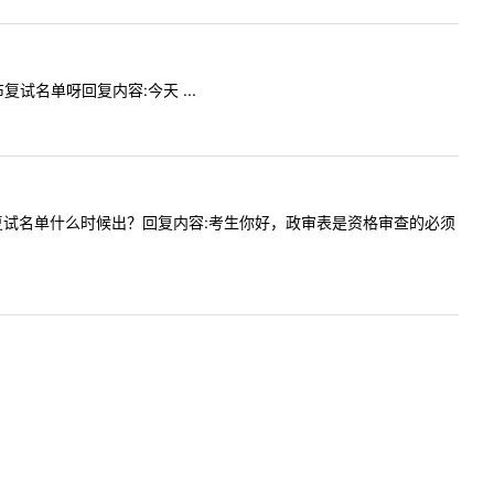
布复试名单呀回复内容:今天 ...
时候交？复试名单什么时候出？回复内容:考生你好，政审表是资格审查的必须