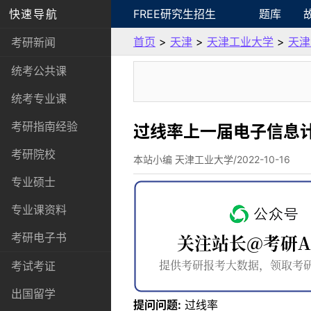
快速导航
FREE研究生招生
题库
首页
>
天津
>
天津工业大学
>
天津
考研新闻
统考公共课
统考专业课
考研指南经验
过线率上一届电子信息
考研院校
本站小编 天津工业大学/2022-10-16
专业硕士
专业课资料
考研电子书
考试考证
出国留学
提问问题:
过线率