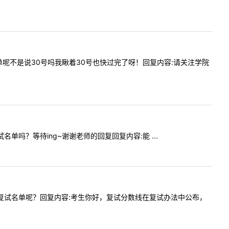
复试名单呢不是说30号吗我瞅着30号也快过完了呀！回复内容:请关注学院
试名单吗？等待ing~谢谢老师的回复回复内容:能 ...
时候公布复试名单呢？回复内容:考生你好，复试分数线在复试办法中公布，