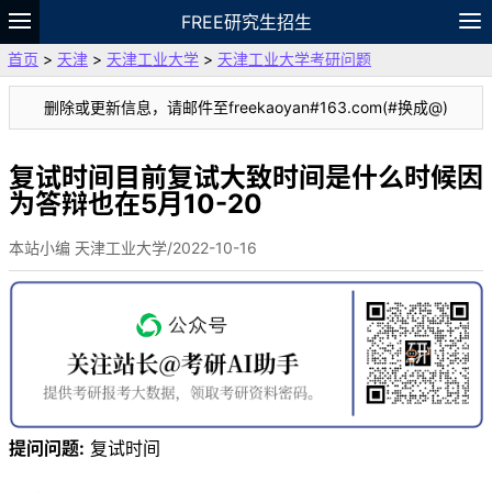
FREE研究生招生
首页
>
天津
>
天津工业大学
>
天津工业大学考研问题
题库
故事
专题
APP
笔记
论坛
删除或更新信息，请邮件至freekaoyan#163.com(#换成@)
VIP
资料
复试时间目前复试大致时间是什么时候因
为答辩也在5月10-20
本站小编 天津工业大学/2022-10-16
提问问题:
复试时间