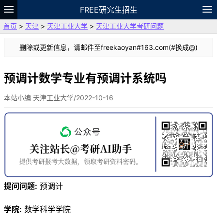
FREE研究生招生
首页
>
天津
>
天津工业大学
>
天津工业大学考研问题
题库
故事
专题
APP
笔记
论坛
删除或更新信息，请邮件至freekaoyan#163.com(#换成@)
VIP
资料
预调计数学专业有预调计系统吗
本站小编 天津工业大学/2022-10-16
提问问题:
预调计
学院:
数学科学学院