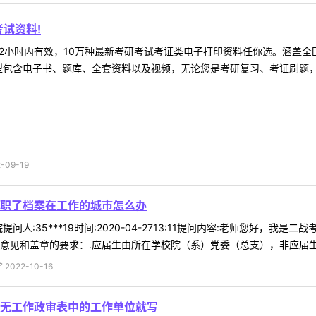
试资料!
2小时内有效，10万种最新考研考试考证类电子打印资料任你选。涵盖全国
型包含电子书、题库、全套资料以及视频，无论您是考研复习、考证刷题，还
09-19
职了档案在工作的城市怎么办
问人:35***19时间:2020-04-2713:11提问内容:老师您好
意见和盖章的要求：.应届生由所在学校院（系）党委（总支），非应届生由人
022-10-16
无工作政审表中的工作单位就写