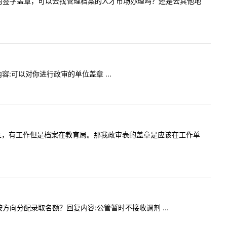
生政审表上的签字盖章，可以去找管理档案的人才市场办理吗？还是去其他地
内容:可以对你进行政审的单位盖章 ...
，我是往届生，有工作但是档案在教育局。那我政审表的盖章是应该在工作单
是否按方向分配录取名额？回复内容:公管暂时不接收调剂 ...