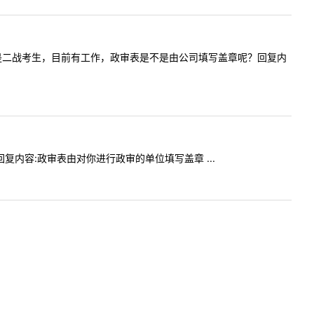
，您好，我是二战考生，目前有工作，政审表是不是由公司填写盖章呢？回复内
作。回复内容:政审表由对你进行政审的单位填写盖章 ...