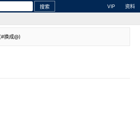
VIP
资料
搜索
(#换成@)