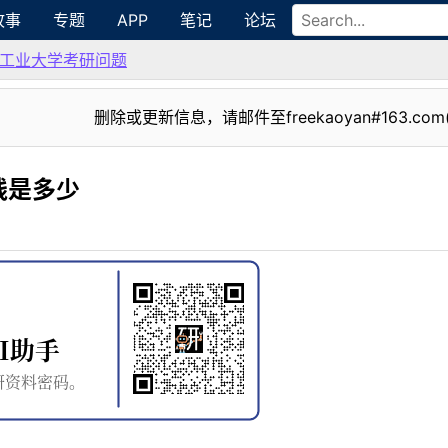
故事
专题
APP
笔记
论坛
工业大学考研问题
删除或更新信息，请邮件至freekaoyan#163.com
线是多少