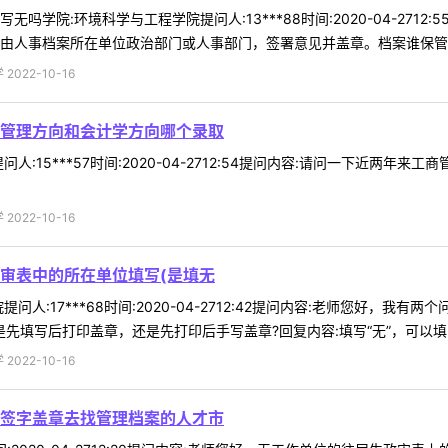
吗学院:环境科学与工程学院提问人:13***88时间:2020-04-27
由人事档案所在单位政治部门或人事部门，签署意见并盖章。档案谁保管谁负
022-10-16
管理方向和会计学方向哪个录取
人:15***57时间:2020-04-2712:54提问内容:请问一下近
022-10-16
审表中的所在单位填写(是填无
问人:17***68时间:2020-04-2712:42提问内容:老师您好，我
是先填写后打印盖章，还是先打印后手写盖章?回复内容:填写“无”，可以填写 
022-10-16
签字盖章去找管理档案的人才市