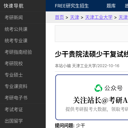
快速导航
FREE研究生招生
题库
首页
>
天津
>
天津工业大学
>
天津
考研新闻
统考公共课
统考专业课
考研指南经验
少干贵院法硕少干复试
考研院校
本站小编 天津工业大学/2022-10-16
专业硕士
专业课资料
考研电子书
考试考证
出国留学
提问问题:
少干