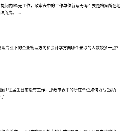
12:55提问内容:无工作，政审表中的工作单位就写无吗？要是档案所在地
责。 ...
两年来工商管理专业下的企业管理方向和会计学方向哪个录取的人数较多一点？
有两个问题1.往届生目前没有工作，那政审表中的所在单位如何填写(是填
...