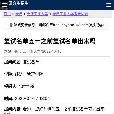
Free研究生招生
题库
首页
>
天津
>
天津工业大学
>
天津工业大学考研问题
故事
专题
删除或更新信息，请邮件至freekaoyan#163.com(#换成@)
APP
笔记
论坛
复试名单五一之前复试名单出来吗
搜索
本站小编 天津工业大学/2022-10-16
VIP
资料
提问问题:
复试名单
学院:
经济与管理学院
提问人:
13***98
时间:
2020-04-27 13:04
提问内容:
老师，您好！请问五一之前复试名单可以出来