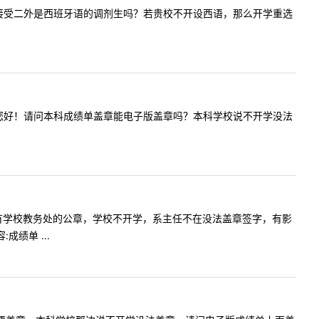
，请问贵校接受二外是西班牙语的调剂生吗？若贵校不开设西语，那么开学重选
容:老师，您好！请问本科成绩单盖章能电子版盖章吗？本科学校说不开学没法
.成绩单只有学校教务处的公章，学校不开学，系主任不在没法盖章签字，有影
绩单 ...