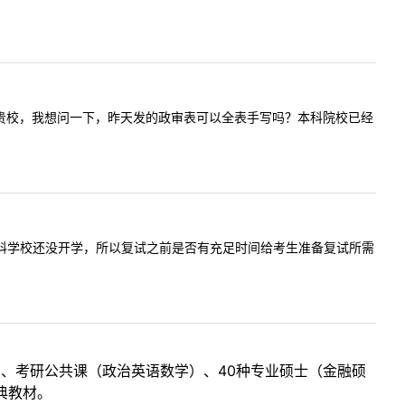
届生一志愿贵校，我想问一下，昨天发的政审表可以全表手写吗？本科院校已经
好，由于本科学校还没开学，所以复试之前是否有充足时间给考生准备复试所需
目、考研公共课（政治英语数学）、40种专业硕士（金融硕
典教材。