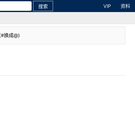
VIP
资料
搜索
(#换成@)