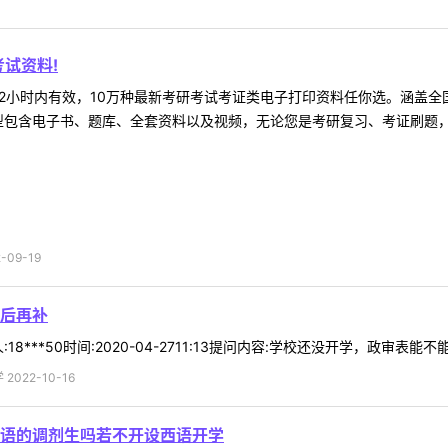
试资料!
2小时内有效，10万种最新考研考试考证类电子打印资料任你选。涵盖全国
型包含电子书、题库、全套资料以及视频，无论您是考研复习、考证刷题，还
09-19
后再补
8***50时间:2020-04-2711:13提问内容:学校还没开学，政审表能
022-10-16
语的调剂生吗若不开设西语开学