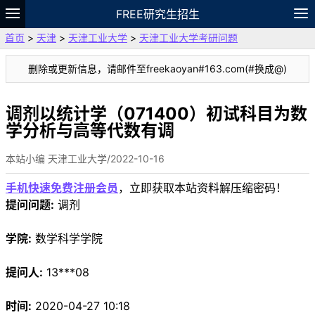
FREE研究生招生
首页
>
天津
>
天津工业大学
>
天津工业大学考研问题
题库
故事
专题
APP
笔记
论坛
删除或更新信息，请邮件至freekaoyan#163.com(#换成@)
VIP
资料
调剂以统计学（071400）初试科目为数
学分析与高等代数有调
本站小编 天津工业大学/2022-10-16
手机快速免费注册会员
，立即获取本站资料解压缩密码！
提问问题:
调剂
学院:
数学科学学院
提问人:
13***08
时间:
2020-04-27 10:18