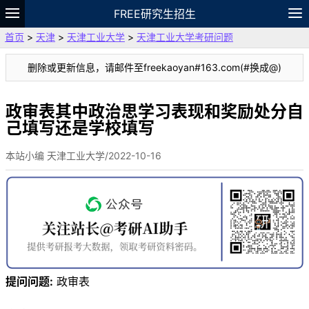
FREE研究生招生
首页
>
天津
>
天津工业大学
>
天津工业大学考研问题
题库
故事
专题
APP
笔记
论坛
删除或更新信息，请邮件至freekaoyan#163.com(#换成@)
VIP
资料
政审表其中政治思学习表现和奖励处分自
己填写还是学校填写
本站小编 天津工业大学/2022-10-16
提问问题:
政审表