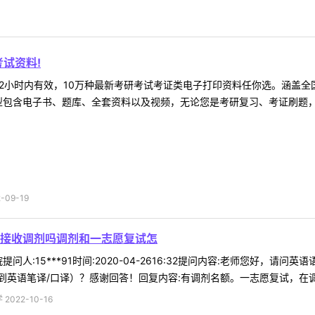
试资料!
2小时内有效，10万种最新考研考试考证类电子打印资料任你选。涵盖全国
型包含电子书、题库、全套资料以及视频，无论您是考研复习、考证刷题，还
09-19
接收调剂吗调剂和一志愿复试怎
问人:15***91时间:2020-04-2616:32提问内容:老师您好
英语笔译/口译）？感谢回答！回复内容:有调剂名额。一志愿复试，在调剂复
022-10-16