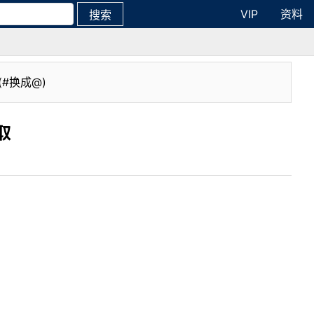
VIP
资料
搜索
(#换成@)
取