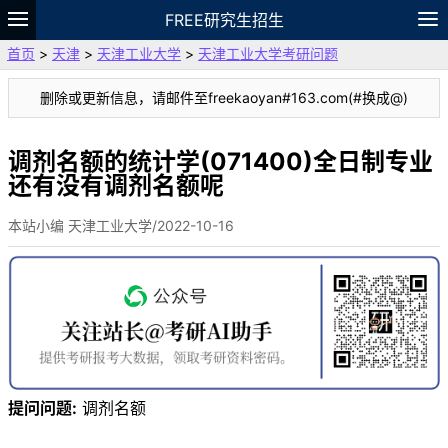
FREE研究生招生
首页
>
天津
>
天津工业大学
>
天津工业大学考研问题
题库
故事
专题
APP
笔记
论坛
删除或更新信息，请邮件至freekaoyan#163.com(#换成@)
VIP
资料
调剂名额的统计学(071400)全日制专业
还有没有调剂名额呢
本站小编 天津工业大学/2022-10-16
提问问题:
调剂名额