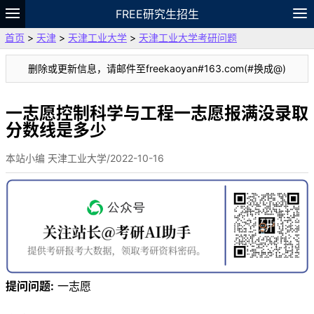
FREE研究生招生
首页
>
天津
>
天津工业大学
>
天津工业大学考研问题
题库
故事
专题
APP
笔记
论坛
删除或更新信息，请邮件至freekaoyan#163.com(#换成@)
VIP
资料
一志愿控制科学与工程一志愿报满没录取
分数线是多少
本站小编 天津工业大学/2022-10-16
提问问题:
一志愿