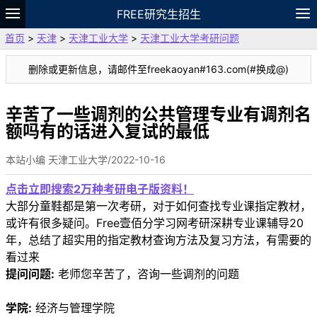
FREE研究生招生
首页
>
天津
>
天津工业大学
>
天津工业大学考研问题
题库
故事
专题
APP
笔记
论坛
删除或更新信息，请邮件至freekaoyan#163.com(#换成@)
VIP
资料
辛苦了一些调剂的公共管理专业有调剂名
额吗有的话进入复试的最低
本站小编 天津工业大学/2022-10-16
点击立即搜索2万种考研电子版资料！
大部分童鞋都是第一次考研，对于如何查找专业课指定教材，
或许有很多疑问。Free壹佰分学习网考研深耕专业课辅导20
年，总结了超实用的指定教材查询方法及复习方法，有需要的
看过来
提问问题:
老师您辛苦了，咨询一些调剂的问题
学院:
经济与管理学院