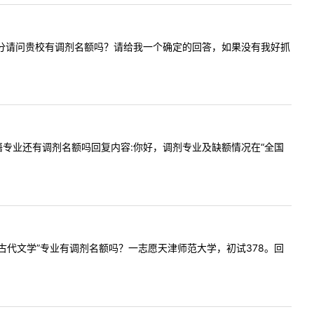
文学394分请问贵校有调剂名额吗？请给我一个确定的回答，如果没有我好抓
校今年法语专业还有调剂名额吗回复内容:你好，调剂专业及缺额情况在“全国
校“中国古代文学”专业有调剂名额吗？一志愿天津师范大学，初试378。回