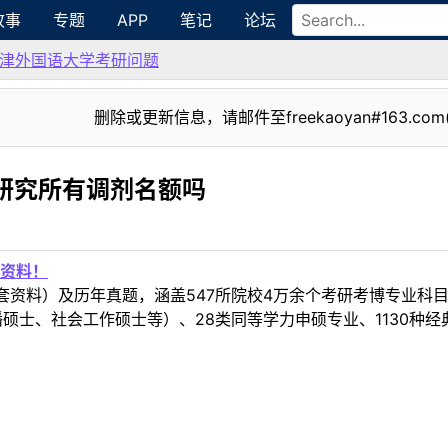
故事
专题
APP
笔记
论坛
津外国语大学考研问题
删除或更新信息，请邮件至freekaoyan#163.com
研究所有调剂名额吗
资料！
套资料）及历年真题，涵盖547所院校4万余个考研考博专业科
硕士、社会工作硕士等）、28类同等学力申硕专业、1130种经