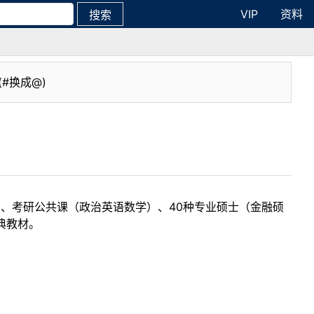
VIP
资料
搜索
(#换成@)
目、考研公共课（政治英语数学）、40种专业硕士（金融硕
典教材。