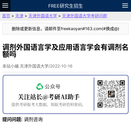
FREE研究生招生
首页
>
天津
>
天津外国语大学
>
天津外国语大学考研问题
题库
故事
专题
APP
笔记
论坛
删除或更新信息，请邮件至freekaoyan#163.com(#换成@)
VIP
资料
调剂外国语言学及应用语言学会有调剂名
额吗
本站小编 天津外国语大学/2022-10-16
提问问题:
调剂咨询