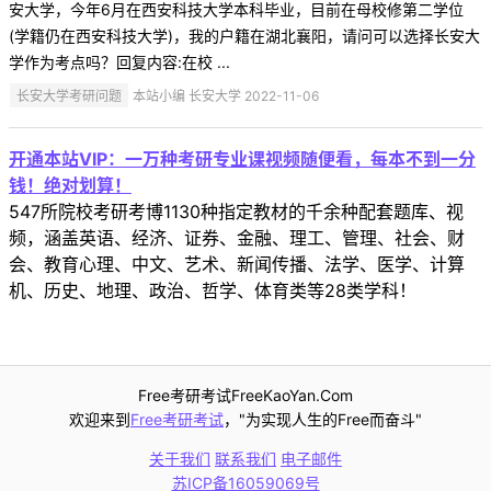
安大学，今年6月在西安科技大学本科毕业，目前在母校修第二学位
(学籍仍在西安科技大学)，我的户籍在湖北襄阳，请问可以选择长安大
学作为考点吗？回复内容:在校 ...
长安大学考研问题
本站小编 长安大学 2022-11-06
开通本站VIP：一万种考研专业课视频随便看，每本不到一分
钱！绝对划算！
547所院校考研考博1130种指定教材的千余种配套题库、视
频，涵盖英语、经济、证券、金融、理工、管理、社会、财
会、教育心理、中文、艺术、新闻传播、法学、医学、计算
机、历史、地理、政治、哲学、体育类等28类学科！
Free考研考试FreeKaoYan.Com
欢迎来到
Free考研考试
，"为实现人生的Free而奋斗"
关于我们
联系我们
电子邮件
苏ICP备16059069号