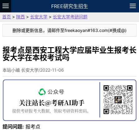
FREE研究生招生
首页
>
陕西
>
长安大学
>
长安大学考研问题
题库
故事
专题
APP
笔记
论坛
删除或更新信息，请邮件至freekaoyan#163.com(#换成@)
VIP
资料
报考点是西安工程大学应届毕业生报考长
安大学在本校考试吗
本站小编 长安大学/2022-11-06
提问问题:
报考点