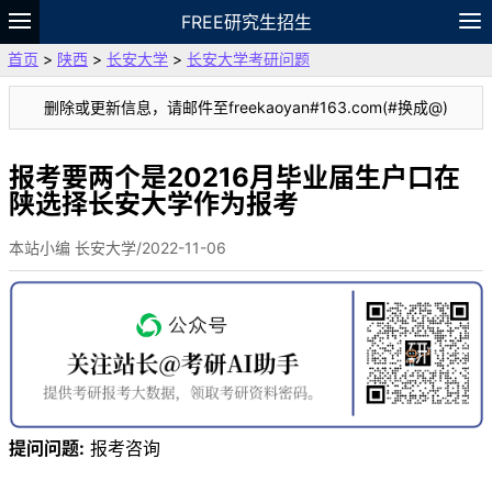
FREE研究生招生
首页
>
陕西
>
长安大学
>
长安大学考研问题
题库
故事
专题
APP
笔记
论坛
删除或更新信息，请邮件至freekaoyan#163.com(#换成@)
VIP
资料
报考要两个是20216月毕业届生户口在
陕选择长安大学作为报考
本站小编 长安大学/2022-11-06
提问问题:
报考咨询