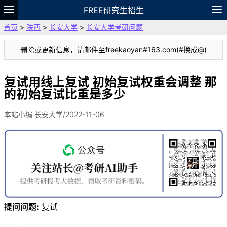
FREE研究生招生
首页
>
陕西
>
长安大学
>
长安大学考研问题
题库
故事
专题
APP
笔记
论坛
删除或更新信息，请邮件至freekaoyan#163.com(#换成@)
VIP
资料
复试用线上复试 初始复试权重会调整 那
的初始复试比重是多少
本站小编 长安大学/2022-11-06
提问问题:
复试