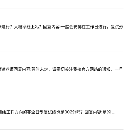
安排在周末进行？大概率线上吗？回复内容:一般会安排在工作日进行，复试形
前复试吗？谢谢老师回复内容:暂时未定，请密切关注我校官方网站的通知，一旦
专业测绘工程方向的非全日制复试线也是302分吗？回复内容:是的 ...