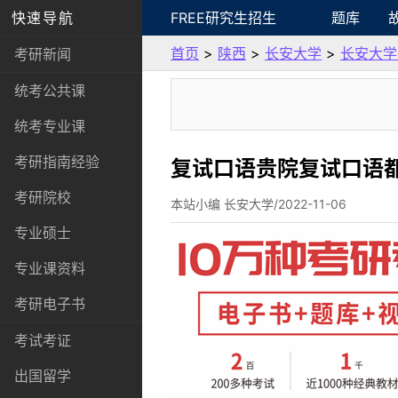
快速导航
FREE研究生招生
题库
首页
>
陕西
>
长安大学
>
长安大学
考研新闻
统考公共课
统考专业课
考研指南经验
复试口语贵院复试口语都
考研院校
本站小编 长安大学/2022-11-06
专业硕士
专业课资料
考研电子书
考试考证
出国留学