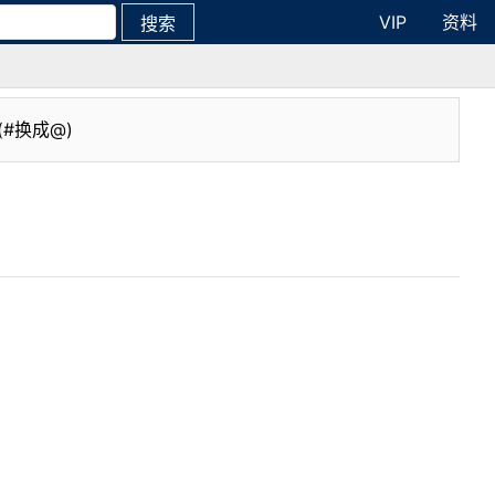
VIP
资料
搜索
(#换成@)