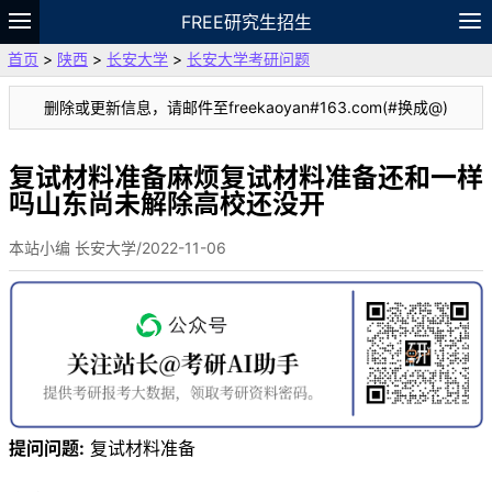
FREE研究生招生
首页
>
陕西
>
长安大学
>
长安大学考研问题
题库
故事
专题
APP
笔记
论坛
删除或更新信息，请邮件至freekaoyan#163.com(#换成@)
VIP
资料
复试材料准备麻烦复试材料准备还和一样
吗山东尚未解除高校还没开
本站小编 长安大学/2022-11-06
提问问题:
复试材料准备