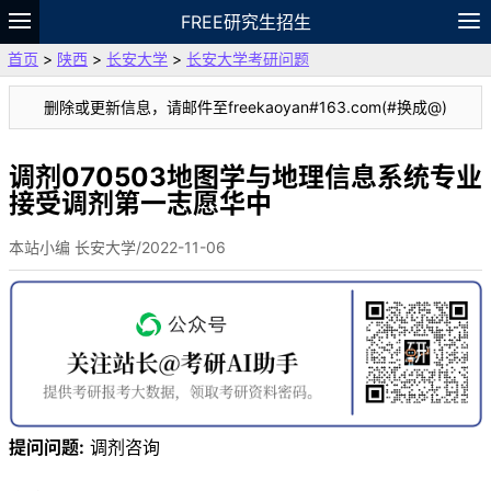
FREE研究生招生
首页
>
陕西
>
长安大学
>
长安大学考研问题
题库
故事
专题
APP
笔记
论坛
删除或更新信息，请邮件至freekaoyan#163.com(#换成@)
VIP
资料
调剂070503地图学与地理信息系统专业
接受调剂第一志愿华中
本站小编 长安大学/2022-11-06
提问问题:
调剂咨询